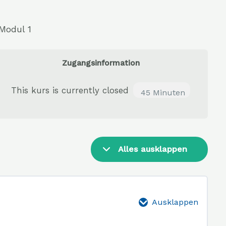
Lektionen
Web-
Modul 1
based
training:
Zugangsinformation
Sanierung
von
This kurs is currently closed
45 Minuten
Abwasserkan
Alles ausklappen
Ausklappen