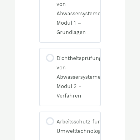
von
Abwassersystemen
Modul 1 –
Grundlagen
0%
COMPLETE
0/0
Dichtheitsprüfung
Elemente(n)
von
Abwassersystemen
Modul 2 –
Verfahren
0%
COMPLETE
0/0
Arbeitsschutz für
Elemente(n)
Umwelttechnologen