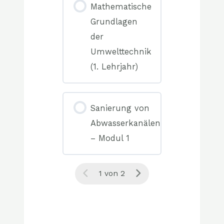
0/0
Mathematische
Elemente(n)
Grundlagen
der
Umwelttechnik
(1. Lehrjahr)
0%
COMPLETE
0/0
Sanierung von
Elemente(n)
Abwasserkanälen
– Modul 1
0%
COMPLETE
1 von 2
0/0
Elemente(n)