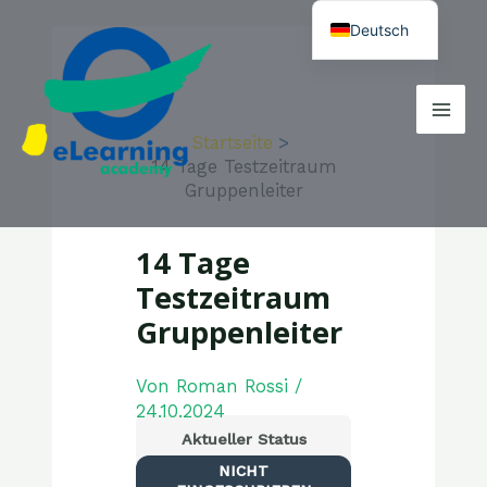
Zum
Post
Mai
Deutsch
Inhalt
navigation
Men
springen
Startseite
14 Tage Testzeitraum
Gruppenleiter
14 Tage
Testzeitraum
Gruppenleiter
Von
Roman Rossi
/
24.10.2024
Aktueller Status
NICHT