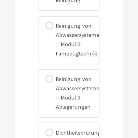
Reinigung
0%
COMPLETE
0/0
Reinigung von
Elemente(n)
Abwassersystemen
– Modul 2:
Fahrzeugtechnik
0%
COMPLETE
0/0
Reinigung von
Elemente(n)
Abwassersystemen
– Modul 3:
Ablagerungen
0%
COMPLETE
0/0
Dichtheitsprüfung
Elemente(n)