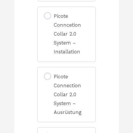
0%
COMPLETE
0/0
Picote
Elemente(n)
Conncetion
Collar 2.0
System –
Installation
0%
COMPLETE
0/0
Picote
Elemente(n)
Connection
Collar 2.0
System –
Ausrüstung
0%
COMPLETE