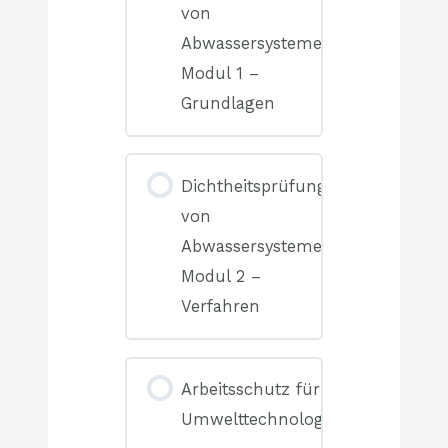
von
Abwassersystemen
Modul 1 –
Grundlagen
0%
COMPLETE
0/0
Dichtheitsprüfung
Elemente(n)
von
Abwassersystemen
Modul 2 –
Verfahren
0%
COMPLETE
0/0
Arbeitsschutz für
Elemente(n)
Umwelttechnologen