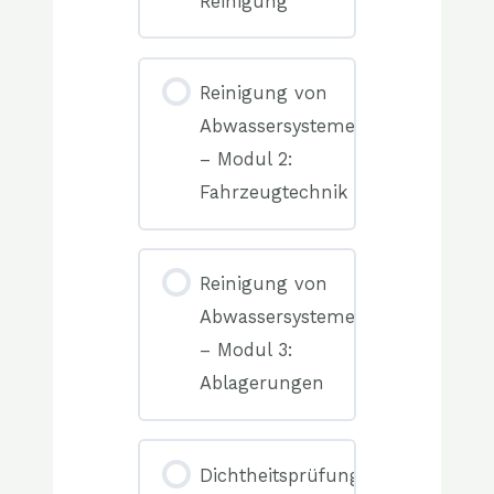
Reinigung
0%
COMPLETE
0/0
Reinigung von
Elemente(n)
Abwassersystemen
– Modul 2:
Fahrzeugtechnik
0%
COMPLETE
0/0
Reinigung von
Elemente(n)
Abwassersystemen
– Modul 3:
Ablagerungen
0%
COMPLETE
0/0
Dichtheitsprüfung
Elemente(n)