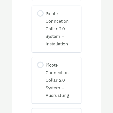
0%
COMPLETE
0/0
Picote
Elemente(n)
Conncetion
Collar 2.0
System –
Installation
0%
COMPLETE
0/0
Picote
Elemente(n)
Connection
Collar 2.0
System –
Ausrüstung
0%
COMPLETE