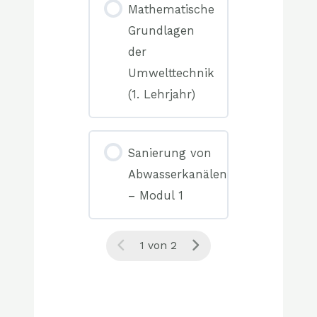
0/0
Mathematische
Elemente(n)
Grundlagen
der
Umwelttechnik
(1. Lehrjahr)
0%
COMPLETE
0/0
Sanierung von
Elemente(n)
Abwasserkanälen
– Modul 1
0%
COMPLETE
1 von 2
0/0
Elemente(n)