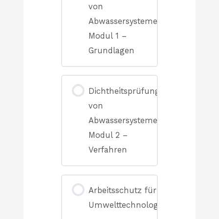
von
Abwassersystemen
Modul 1 –
Grundlagen
0%
COMPLETE
0/0
Dichtheitsprüfung
Elemente(n)
von
Abwassersystemen
Modul 2 –
Verfahren
0%
COMPLETE
0/0
Arbeitsschutz für
Elemente(n)
Umwelttechnologen