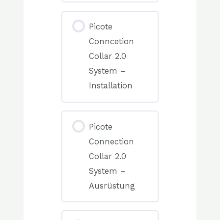
0%
COMPLETE
0/0
Picote
Elemente(n)
Conncetion
Collar 2.0
System –
Installation
0%
COMPLETE
0/0
Picote
Elemente(n)
Connection
Collar 2.0
System –
Ausrüstung
0%
COMPLETE