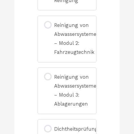
Reinigung
0%
COMPLETE
0/0
Reinigung von
Elemente(n)
Abwassersystemen
– Modul 2:
Fahrzeugtechnik
0%
COMPLETE
0/0
Reinigung von
Elemente(n)
Abwassersystemen
– Modul 3:
Ablagerungen
0%
COMPLETE
0/0
Dichtheitsprüfung
Elemente(n)