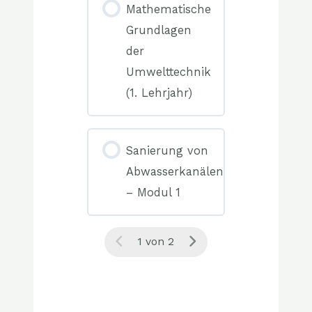
0/0
Mathematische
Elemente(n)
Grundlagen
der
Umwelttechnik
(1. Lehrjahr)
0%
COMPLETE
0/0
Sanierung von
Elemente(n)
Abwasserkanälen
– Modul 1
0%
COMPLETE
1 von 2
0/0
Elemente(n)